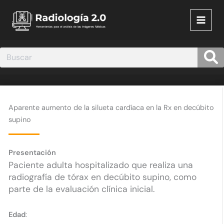
Ir
al
contenido
Aparente aumento de la silueta cardíaca en la Rx en decúbito
supino
Presentación
Paciente adulta hospitalizado que realiza una
radiografía de tórax en decúbito supino, como
parte de la evaluación clínica inicial.​
Edad
: