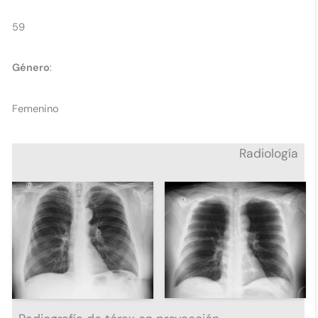
59​
Género
:
Femenino​
Radiología​
No Caption
No Caption