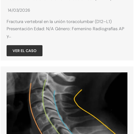
14/03/2026
Fractura vertebral en la unión toracolumbar (D12–L1)
Presentación Edad: N/A​ Género: Femenino​ Radiografías AP
y…
VER EL CASO