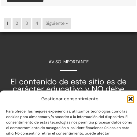
1
2
3
4
Siguiente »
AVISO IMPORTANTE
El contenido de este sitio es de
carácter educativo y NO debe
utilizarse como base única para la
Gestionar consentimiento
toma de decisiones clínicas.
Para ofrecer las mejores experiencias, utilizamos tecnologías como las
cookies para almacenar y/o acceder a la información del dispositivo. El
consentimiento de estas tecnologías nos permitirá procesar datos como
el comportamiento de navegación o las identificaciones únicas en este
sitio. No consentir o retirar el consentimiento, puede afectar