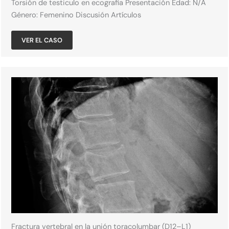
Torsión de testiculo en ecografia Presentación Edad: N/A​
Género: Femenino​ Discusión Artículos
VER EL CASO
Fractura vertebral en la unión toracolumbar (D12–L1)