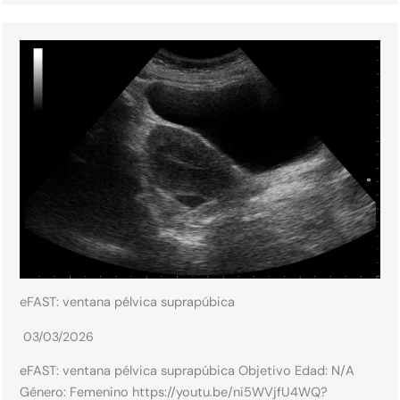
eFAST: ventana pélvica suprapúbica
03/03/2026
eFAST: ventana pélvica suprapúbica Objetivo Edad: N/A​
Género: Femenino​ https://youtu.be/ni5WVjfU4WQ?