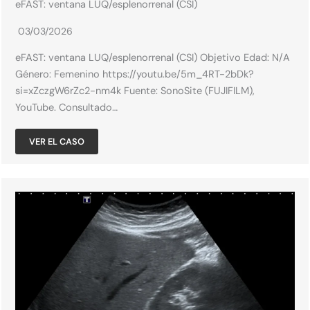
eFAST: ventana LUQ/esplenorrenal (CSI)
03/03/2026
eFAST: ventana LUQ/esplenorrenal (CSI) Objetivo Edad: N/A​
Género: Femenino​ https://youtu.be/5m_4RT-2bDk?
si=xZczgW6rZc2-nm4k Fuente: SonoSite (FUJIFILM),
YouTube. Consultado…
VER EL CASO