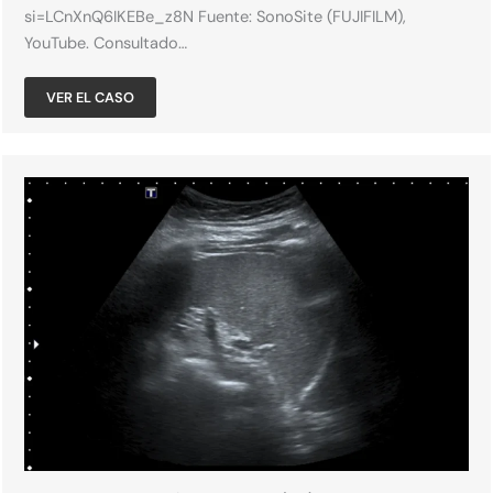
si=LCnXnQ6IKEBe_z8N Fuente: SonoSite (FUJIFILM),
YouTube. Consultado…
VER EL CASO