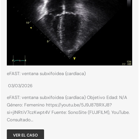
eFAST: ventana subxifoidea (cardíaca)
03/03/2026
eFAST: ventana subxifoidea (cardíaca) Objetivo Edad: N/A​
Género: Femenino​ https://youtu.be/5J9J87BRXJ8?
si=jINRtiV7czKwpt4V Fuente: SonoSite (FUJIFILM), YouTube.
Consultado…
VER EL CASO