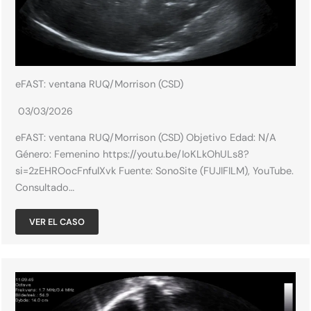
eFAST: ventana RUQ/Morrison (CSD)
03/03/2026
eFAST: ventana RUQ/Morrison (CSD) Objetivo Edad: N/A​
Género: Femenino​ https://youtu.be/IoKLkOhULs8?
si=2zEHROocFnfulXvk Fuente: SonoSite (FUJIFILM), YouTube.
Consultado…
VER EL CASO