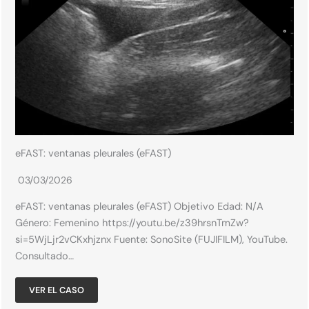
eFAST: ventanas pleurales (eFAST)
03/03/2026
eFAST: ventanas pleurales (eFAST) Objetivo Edad: N/A​
Género: Femenino​ https://youtu.be/z39hrsnTmZw?
si=5WjLjr2vCKxhjznx Fuente: SonoSite (FUJIFILM), YouTube.
Consultado…
VER EL CASO