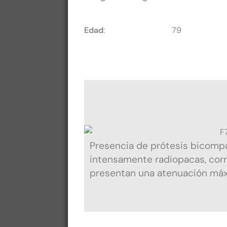
Edad
:
79​
Presencia de prótesis bicompar
intensamente radiopacas, corr
presentan una atenuación máxi