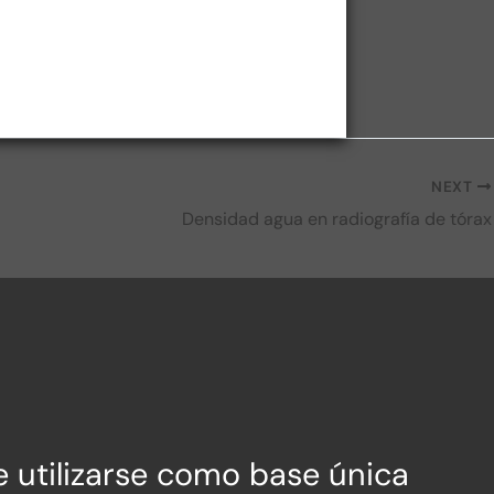
NEXT
Densidad agua en radiografía de tórax
e utilizarse como base única