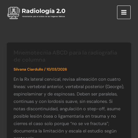
Ir
al
contenido
Mnemotecnia ABCD para la radiografía
de columna
Silvana Ciardullo
/
10/03/2026
En la Rx lateral cervical, revisa alineación con cuatro
líneas: vertebral anterior, vertebral posterior (George),
espinolaminar y de espinosas. Deben ser paralelas,
continuas y con lordosis suave, sin escalones. Si
notas discontinuidad, angulación o step-off, asume
posible lesión ósea o ligamentaria en trauma y no
cierres el caso solo porque “no se ve fractura”;
documenta la limitación y escala el estudio según