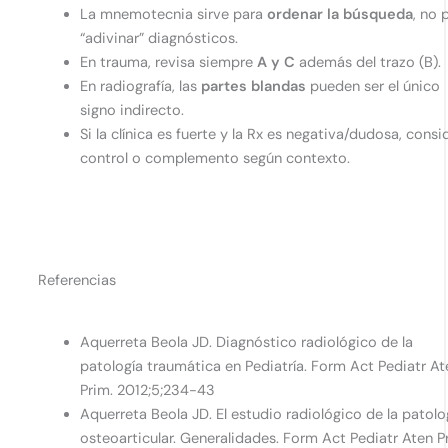
La mnemotecnia sirve para
ordenar la búsqueda
, no 
“adivinar” diagnósticos.
En trauma, revisa siempre
A y C
además del trazo (B).
En radiografía, las
partes blandas
pueden ser el único
signo indirecto.
Si la clínica es fuerte y la Rx es negativa/dudosa, consi
control o complemento según contexto.
Referencias
Aquerreta Beola JD. Diagnóstico radiológico de la
patología traumática en Pediatría. Form Act Pediatr At
Prim. 2012;5;234-43
Aquerreta Beola JD. El estudio radiológico de la patolo
osteoarticular. Generalidades. Form Act Pediatr Aten P