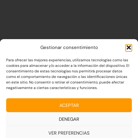
AVISO IMPORTANTE
Gestionar consentimiento
Para ofrecer las mejores experiencias, utilizamos tecnologías como las
El contenido de este sitio es de
cookies para almacenar y/o acceder a la información del dispositivo. El
carácter educativo y NO debe
consentimiento de estas tecnologías nos permitirá procesar datos
utilizarse como base única para la
como el comportamiento de navegación o las identificaciones únicas
en este sitio. No consentir o retirar el consentimiento, puede afectar
toma de decisiones clínicas.
negativamente a ciertas características y funciones.
ACEPTAR
DENEGAR
Copyright © 2026
VER PREFERENCIAS
AVISO LEGAL