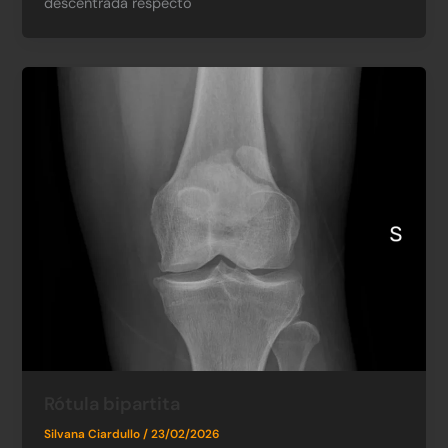
descentrada respecto
Rótula bipartita
Silvana Ciardullo
/
23/02/2026