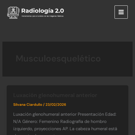
Ir
al
contenido
Musculoesquelético
Luxación glenohumeral anterior
Silvana Ciardullo
/
23/02/2026
Luxación glenohumeral anterior Presentación Edad:
N/A​ Género: Femenino​ Radiografia de hombro
izquierdo, proyecciones AP. La cabeza humeral está