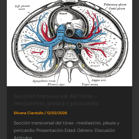
Sección transversal del tórax -
mediastino, pleura y pericardio
Silvana Ciardullo
/
12/02/2026
Sección transversal del tórax -mediastino, pleura y
pericardio Presentación Edad: Género: Discusión
Artículos