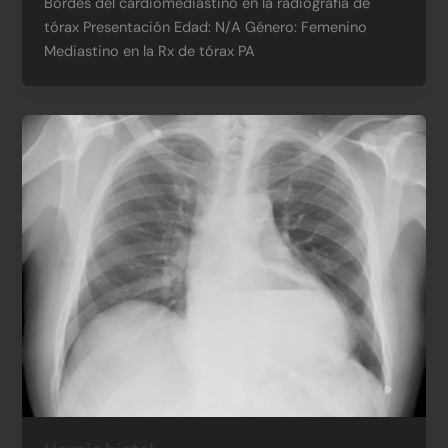
Bordes del cardiomediastino en la radiografía de
tórax Presentación Edad: N/A​ Género: Femenino​
Mediastino en la Rx de tórax PA