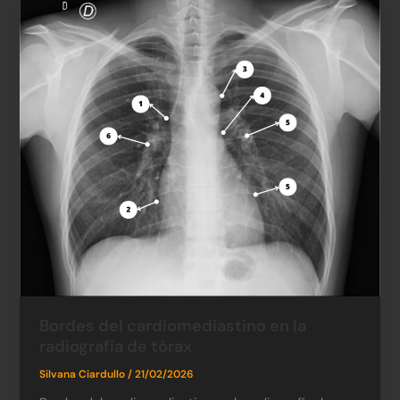
Bordes del cardiomediastino en la
radiografía de tórax
Silvana Ciardullo
/
21/02/2026